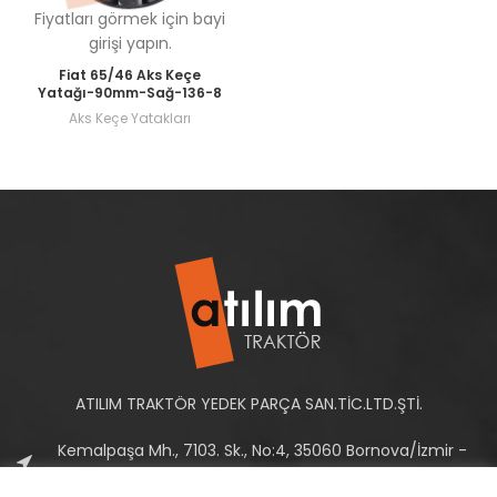
Fiyatları görmek için bayi
girişi yapın.
Fiat 65/46 Aks Keçe
Yatağı-90mm-Sağ-136-8
Aks Keçe Yatakları
ATILIM TRAKTÖR YEDEK PARÇA SAN.TİC.LTD.ŞTİ.
Kemalpaşa Mh., 7103. Sk., No:4, 35060 Bornova/İzmir -
Türkiye