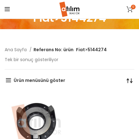
0
Fiat>5144274
Ana Sayfa
Referans No: ürün
Fiat>5144274
Tek bir sonuç gösteriliyor
Ürün menüsünü göster