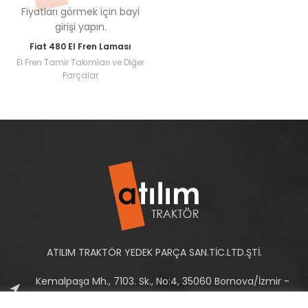
Fiyatları görmek için bayi
girişi yapın.
Fiat 480 El Fren Laması
El Fren Tamir Takımları ve Diğer
Parçalar
ATILIM TRAKTÖR YEDEK PARÇA SAN.TİC.LTD.ŞTİ.
Kemalpaşa Mh., 7103. Sk., No:4, 35060 Bornova/İzmir -
Türkiye