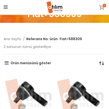
0
Fiat>588309
Ana Sayfa
Referans No: ürün
Fiat>588309
Popülerliğe
2 sonucun tümü gösteriliyor
göre
sıralandı
Ürün menüsünü göster