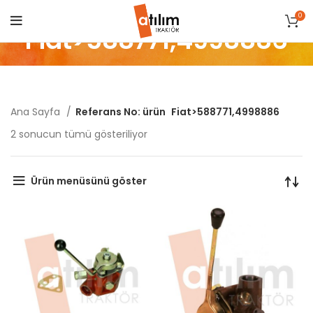
0
Fiat>588771,4998886
Ana Sayfa
Referans No: ürün
Fiat>588771,4998886
Popülerliğe
2 sonucun tümü gösteriliyor
göre
sıralandı
Ürün menüsünü göster