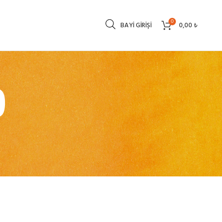
0
BAYI GIRIŞI
0,00
₺
9