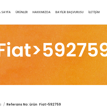
 SAYFA
ÜRÜNLER
HAKKIMIZDA
BAYİLİK BAŞVURUSU
İLETİŞİM
Fiat>59275
fa
Referans No: ürün
Fiat>592759