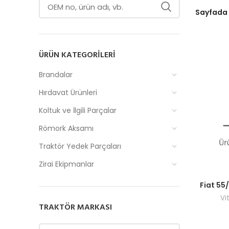
Sayfada
ÜRÜN KATEGORILERI
Brandalar
Hırdavat Ürünleri
Koltuk ve İlgili Parçalar
Römork Aksamı
Traktör Yedek Parçaları
Zirai Ekipmanlar
Fiyatlar
Fiat 55/
Vi
TRAKTÖR MARKASI