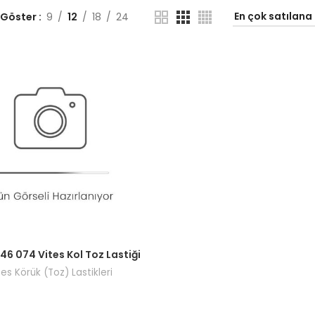
 Göster
9
12
18
24
ı görmek için bayi girişi yapın.
46 074 Vites Kol Toz Lastiği
tes Körük (Toz) Lastikleri