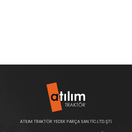
ATILIM TRAKTÖR YEDEK PARÇA SAN.TİC.LTD.ŞTİ.