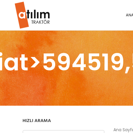
ANA
iat>594519
HIZLI ARAMA
Ana Say