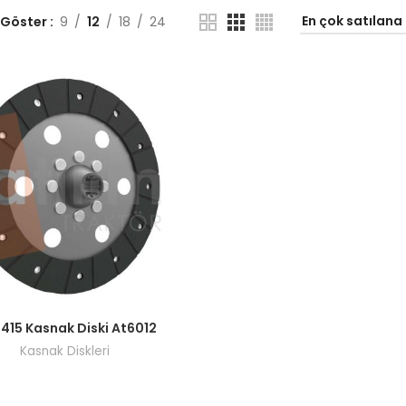
 Göster
9
12
18
24
ı görmek için bayi girişi yapın.
 415 Kasnak Diski At6012
Kasnak Diskleri