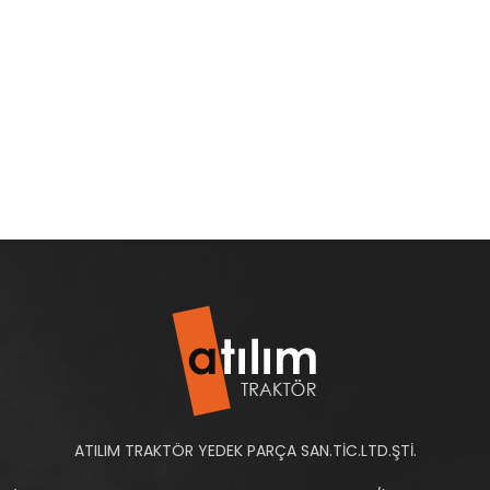
ATILIM TRAKTÖR YEDEK PARÇA SAN.TİC.LTD.ŞTİ.