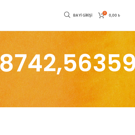
0
BAYI GIRIŞI
0,00
₺
68742,5635