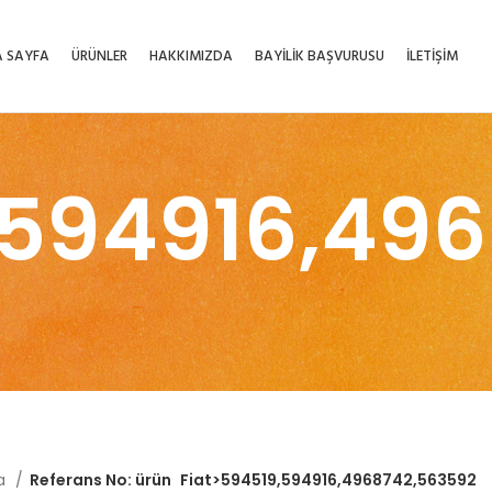
 SAYFA
ÜRÜNLER
HAKKIMIZDA
BAYİLİK BAŞVURUSU
İLETİŞİM
,594916,49
fa
Referans No: ürün
Fiat>594519,594916,4968742,563592