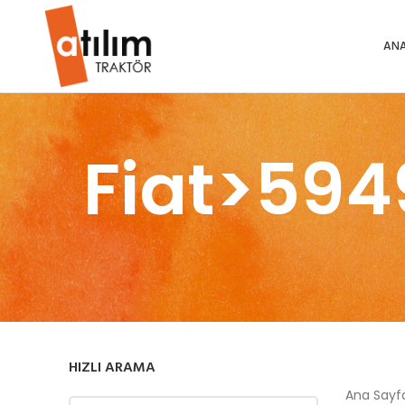
ANA
Fiat>59
HIZLI ARAMA
Ana Say