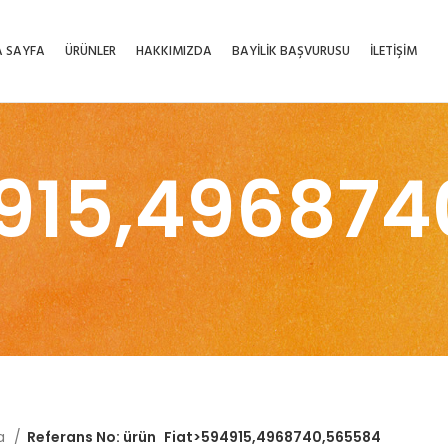
 SAYFA
ÜRÜNLER
HAKKIMIZDA
BAYİLİK BAŞVURUSU
İLETİŞİM
4915,496874
fa
Referans No: ürün
Fiat>594915,4968740,565584