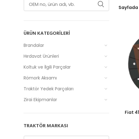
Sayfada
ÜRÜN KATEGORILERI
Brandalar
Hırdavat Ürünleri
Koltuk ve İlgili Parçalar
Römork Aksamı
Traktör Yedek Parçaları
Zirai Ekipmanlar
Fiyatlar
Fiat 4
TRAKTÖR MARKASI