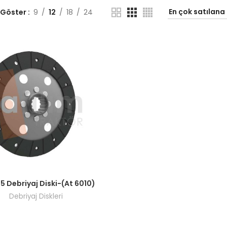
 Göster
9
12
18
24
ı görmek için bayi girişi yapın.
15 Debriyaj Diski-(At 6010)
Debriyaj Diskleri