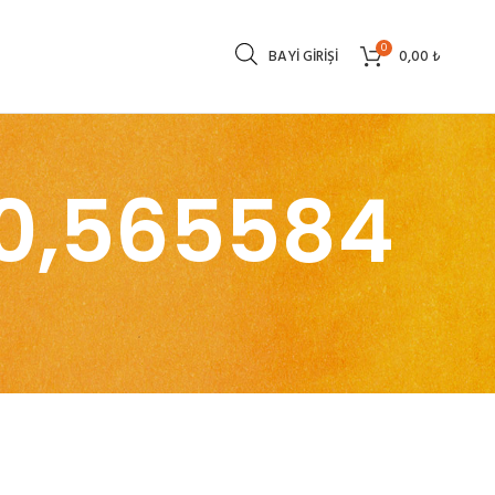
0
BAYI GIRIŞI
0,00
₺
0,565584