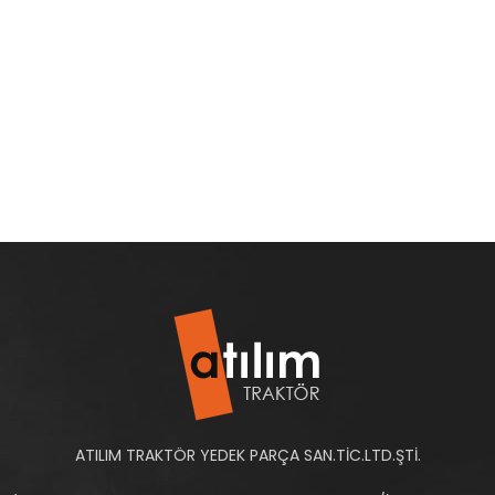
ATILIM TRAKTÖR YEDEK PARÇA SAN.TİC.LTD.ŞTİ.