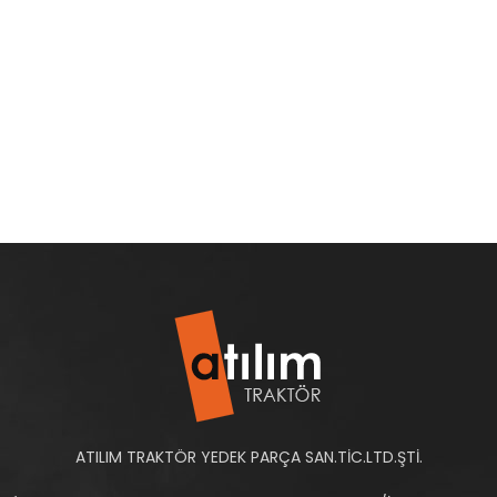
ATILIM TRAKTÖR YEDEK PARÇA SAN.TİC.LTD.ŞTİ.