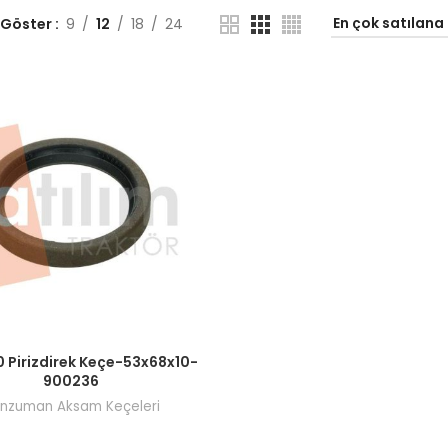
 Göster
9
12
18
24
ı görmek için bayi girişi yapın.
0 Pirizdirek Keçe-53x68x10-
900236
nzuman Aksam Keçeleri