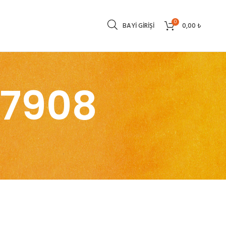
0
BAYI GIRIŞI
0,00
₺
07908