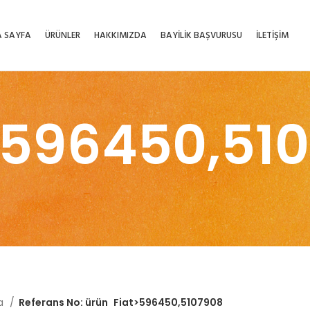
 SAYFA
ÜRÜNLER
HAKKIMIZDA
BAYİLİK BAŞVURUSU
İLETİŞİM
>596450,51
fa
Referans No: ürün
Fiat>596450,5107908