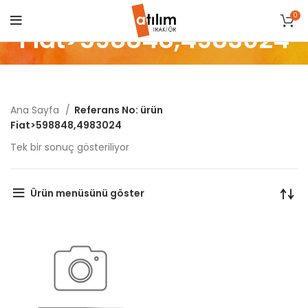
0
Fiat>598848,4983024
Ana Sayfa
Referans No: ürün
Fiat>598848,4983024
Tek bir sonuç gösteriliyor
Ürün menüsünü göster