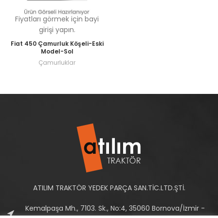
Fiyatları görmek için bayi
girişi yapın.
Fiat 450 Çamurluk Köşeli-Eski
Model-Sol
Çamurluklar
ATILIM TRAKTÖR YEDEK PARÇA SAN.TİC.LTD.ŞTİ.
Kemalpaşa Mh., 7103. Sk., No:4, 35060 Bornova/İzmir -