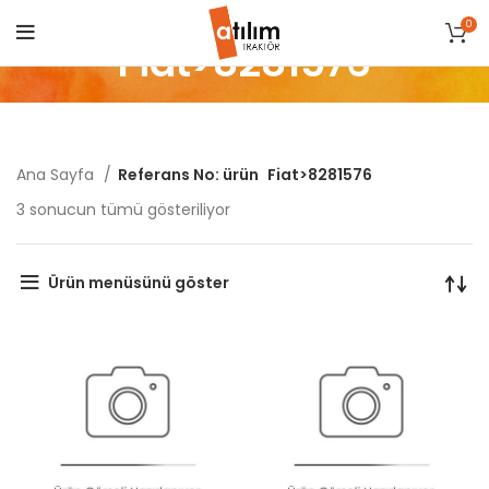
0
Fiat>8281576
Ana Sayfa
Referans No: ürün
Fiat>8281576
Popülerliğe
3 sonucun tümü gösteriliyor
göre
sıralandı
Ürün menüsünü göster