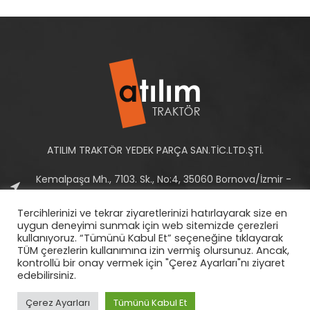
ATILIM TRAKTÖR YEDEK PARÇA SAN.TİC.LTD.ŞTİ.
Kemalpaşa Mh., 7103. Sk., No:4, 35060 Bornova/İzmir -
Türkiye
Tercihlerinizi ve tekrar ziyaretlerinizi hatırlayarak size en
Tel: +90 232 458 10 93-94
uygun deneyimi sunmak için web sitemizde çerezleri
kullanıyoruz. “Tümünü Kabul Et” seçeneğine tıklayarak
E-Posta:
info@atilimtraktor.com.tr
TÜM çerezlerin kullanımına izin vermiş olursunuz. Ancak,
kontrollü bir onay vermek için "Çerez Ayarları"nı ziyaret
edebilirsiniz.
Çerez Ayarları
Tümünü Kabul Et