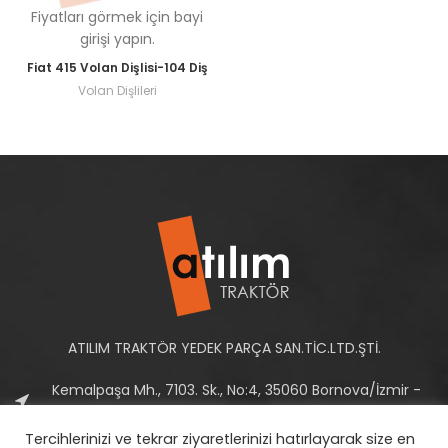
Fiyatları görmek için bayi
girişi yapın.
Fiat 415 Volan Dişlisi-104 Diş
Volan Dişlileri
ATILIM TRAKTÖR YEDEK PARÇA SAN.TİC.LTD.ŞTİ.
Kemalpaşa Mh., 7103. Sk., No:4, 35060 Bornova/İzmir -
Türkiye
Tercihlerinizi ve tekrar ziyaretlerinizi hatırlayarak size en