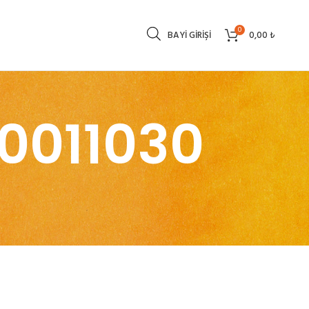
0
BAYI GIRIŞI
0,00
₺
0011030