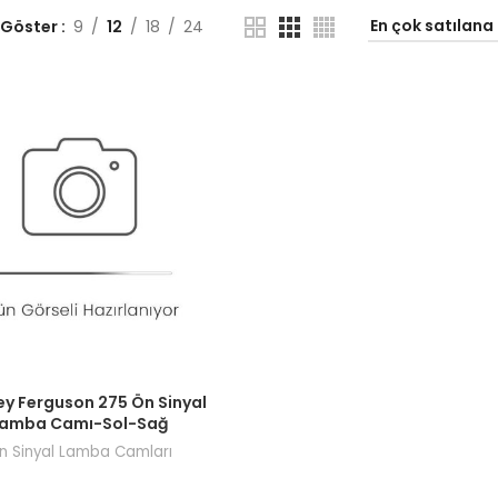
 Göster
9
12
18
24
ı görmek için bayi girişi yapın.
y Ferguson 275 Ön Sinyal
Lamba Camı-Sol-Sağ
n Sinyal Lamba Camları