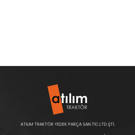
ATILIM TRAKTÖR YEDEK PARÇA SAN.TİC.LTD.ŞTİ.