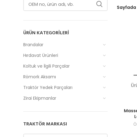
Sayfada
ÜRÜN KATEGORILERI
Brandalar
Hırdavat Ürünleri
Koltuk ve İlgili Parçalar
Römork Aksamı
Traktör Yedek Parçaları
Zirai Ekipmanlar
Fiyatlar
Masse
TRAKTÖR MARKASI
Ö