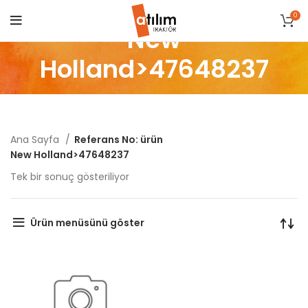
0
New
Holland>47648237
Ana Sayfa
Referans No: ürün
New Holland>47648237
Tek bir sonuç gösteriliyor
Ürün menüsünü göster