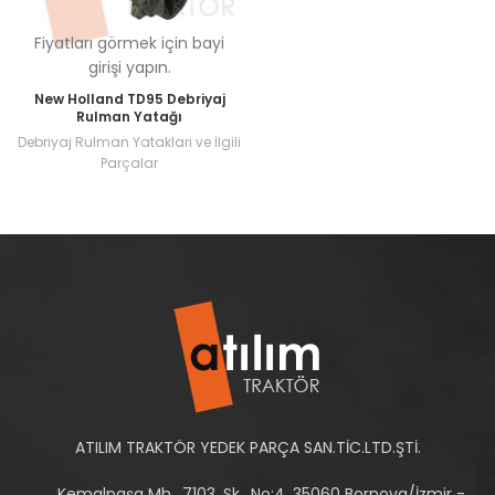
Fiyatları görmek için bayi
girişi yapın.
New Holland TD95 Debriyaj
Rulman Yatağı
Debriyaj Rulman Yatakları ve İlgili
Parçalar
ATILIM TRAKTÖR YEDEK PARÇA SAN.TİC.LTD.ŞTİ.
Kemalpaşa Mh., 7103. Sk., No:4, 35060 Bornova/İzmir -