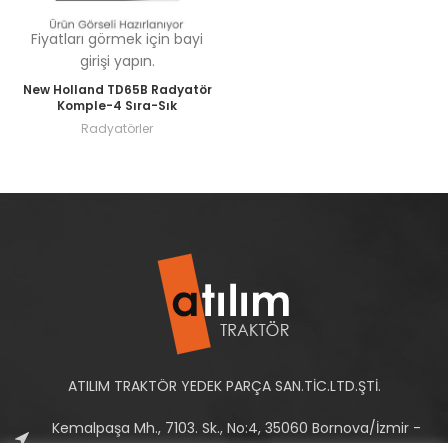
Fiyatları görmek için bayi
girişi yapın.
New Holland TD65B Radyatör
Komple-4 Sıra-Sık
Radyatörler
ATILIM TRAKTÖR YEDEK PARÇA SAN.TİC.LTD.ŞTİ.
Kemalpaşa Mh., 7103. Sk., No:4, 35060 Bornova/İzmir -