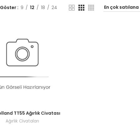
 Göster
9
12
18
24
ı görmek için bayi girişi yapın.
lland TT55 Ağırlık Civatası
Ağırlık Civataları