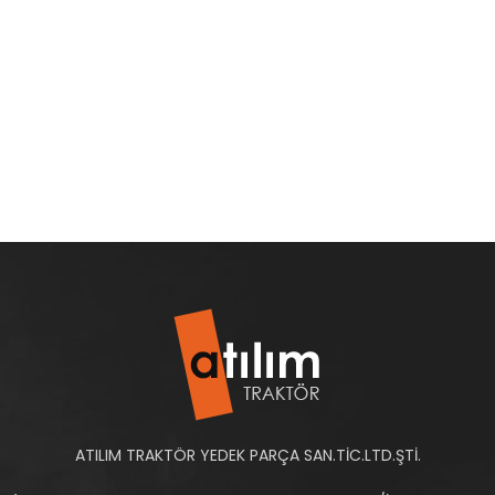
ATILIM TRAKTÖR YEDEK PARÇA SAN.TİC.LTD.ŞTİ.