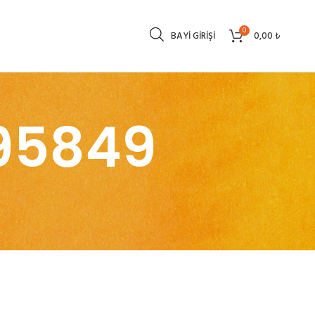
0
BAYI GIRIŞI
0,00
₺
95849