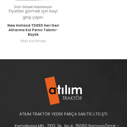
Fiyatları görmek için bayi
girişi yapın.
New Holland TD65D İleri Geri
Aktarma Kol Perno Takımı-
Büyük
Vites Kol Pimleri
ATILIM TRAKTÖR YEDEK PARÇA SAN.TİC.LTD.ŞTİ.
Kemalpaşa Mh., 7103. Sk., No:4, 35060 Bornova/İzmir -