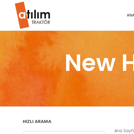
ANA
New H
HIZLI ARAMA
Ana Say