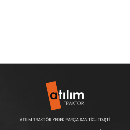
ATILIM TRAKTÖR YEDEK PARÇA SAN.TİC.LTD.ŞTİ.