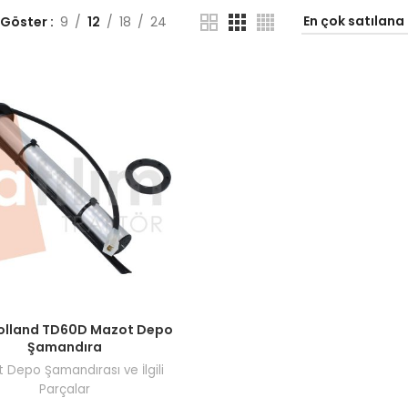
 Göster
9
12
18
24
ı görmek için bayi girişi yapın.
olland TD60D Mazot Depo
Şamandıra
 Depo Şamandırası ve İlgili
Parçalar