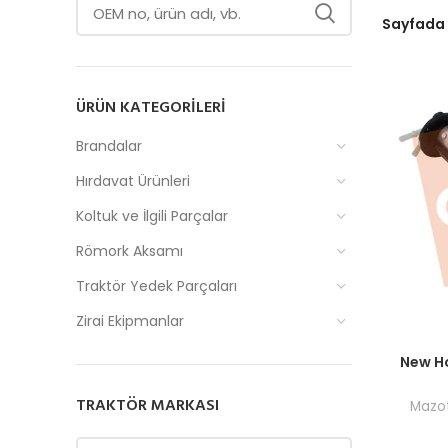
Sayfada
ÜRÜN KATEGORILERI
Brandalar
Hırdavat Ürünleri
Koltuk ve İlgili Parçalar
Römork Aksamı
Traktör Yedek Parçaları
Zirai Ekipmanlar
Fiyatlar
New H
TRAKTÖR MARKASI
Mazot