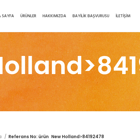
 SAYFA
ÜRÜNLER
HAKKIMIZDA
BAYİLİK BAŞVURUSU
İLETİŞİM
olland>84
fa
Referans No: ürün
New Holland>84192478