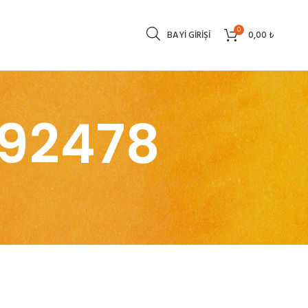
0
BAYI GIRIŞI
0,00
₺
192478