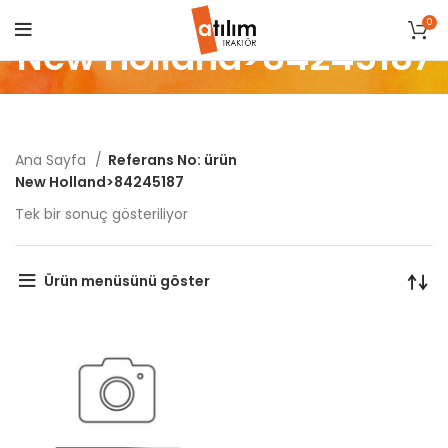
0
New Holland>84245187
Ana Sayfa
Referans No: ürün
New Holland>84245187
Tek bir sonuç gösteriliyor
Ürün menüsünü göster