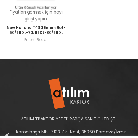
Fiyatları görmek için bayi
girişi yapın.
New Holland T480 Enlem Rot-
60/66Dt-70/66Dt-80/66Dt
Enlem Rotlar
ATILIM TRAKTÖR YEDEK PARÇA SAN.TİC.LTD.ŞTİ.
Kemalpaşa Mh., 7103. Sk., No:4, 35060 Bornova/İzmir -