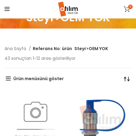
0
Steyr>OEM YOK
Ana Sayfa
Referans No: ürün
Steyr>OEM YOK
Popülerliğe
43 sonuçtan 1-12 arası gösteriliyor
göre
sıralandı
Ürün menüsünü göster