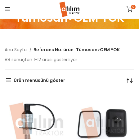
0
Tümosan>OEM YOK
Ana Sayfa
Referans No: ürün
Tümosan>OEM YOK
Popülerliğe
88 sonuçtan 1-12 arası gösteriliyor
göre
sıralandı
Ürün menüsünü göster