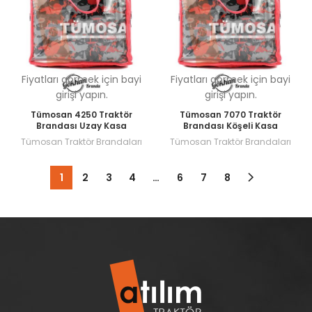
Fiyatları görmek için bayi
Fiyatları görmek için bayi
girişi yapın.
girişi yapın.
Tümosan 4250 Traktör
Tümosan 7070 Traktör
Brandası Uzay Kasa
Brandası Köşeli Kasa
Tümosan Traktör Brandaları
Tümosan Traktör Brandaları
1
2
3
4
…
6
7
8