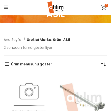
0
ASİL
Ana Sayfa
Üretici Marka: ürün
ASİL
Popülerliğe
2 sonucun tümü gösteriliyor
göre
sıralandı
Ürün menüsünü göster