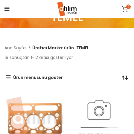
0
TEMEL
Ana Sayfa
Üretici Marka: ürün
TEMEL
Popülerliğe
19 sonuçtan 1-12 arası gösteriliyor
göre
sıralandı
Ürün menüsünü göster