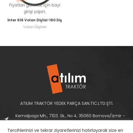
Fiyatları görmek için bayi
girişi yapın.
İnter 616 Volan Dişlisi-160 Diş
Volan Dişlileri
ATILIM TRAKTÖR YEDEK PARÇA SAN.TİC.LTD.ŞTİ.
Kemalpaşa Mh., 7103. Sk., No:4, 35060 Bornova/İzmir -
Türkiye
Tercihlerinizi ve tekrar ziyaretlerinizi hatırlayarak size en