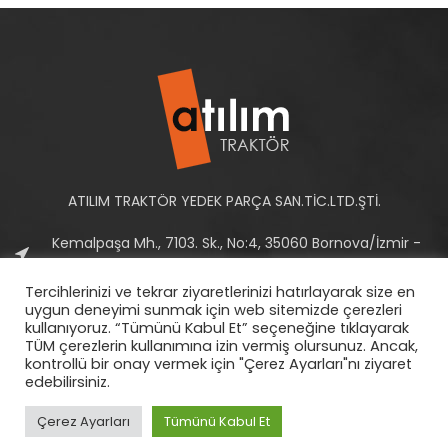
ATILIM TRAKTÖR YEDEK PARÇA SAN.TİC.LTD.ŞTİ.
Kemalpaşa Mh., 7103. Sk., No:4, 35060 Bornova/İzmir -
Türkiye
Tercihlerinizi ve tekrar ziyaretlerinizi hatırlayarak size en
Tel: +90 232 458 10 93-94
uygun deneyimi sunmak için web sitemizde çerezleri
kullanıyoruz. “Tümünü Kabul Et” seçeneğine tıklayarak
E-Posta:
info@atilimtraktor.com.tr
TÜM çerezlerin kullanımına izin vermiş olursunuz. Ancak,
kontrollü bir onay vermek için "Çerez Ayarları"nı ziyaret
edebilirsiniz.
Çerez Ayarları
Tümünü Kabul Et
2022
Atılım Traktör
|
Gizlilik Politikası