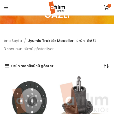
0
GAZLI
Ana Sayfa
Uyumlu Traktör Modelleri: ürün
GAZLI
Popülerliğe
3 sonucun tümü gösteriliyor
göre
sıralandı
Ürün menüsünü göster