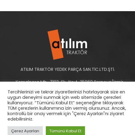
ATILIM TRAKTÖR YEDEK PARÇA SAN.TİC.LTD.ŞTİ.
Kemalpaşa Mh., 7103. Sk., No:4, 35060 Bornova/İzmir -
Türkiye
Tercihlerinizi ve tekrar ziyaretlerinizi hatırlayarak size en
uygun deneyimi sunmak için web sitemizde çerezleri
Tel: +90 232 458 10 93-94
kullanıyoruz. “Tümünü Kabul Et” seçeneğine tıklayarak
TÜM çerezlerin kullanımına izin vermiş olursunuz. Ancak,
E-Posta:
info@atilimtraktor.com.tr
kontrollü bir onay vermek için "Çerez Ayarları"nı ziyaret
edebilirsiniz.
Çerez Ayarları
Tümünü Kabul Et