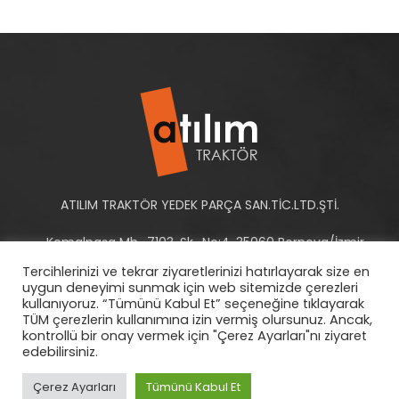
ATILIM TRAKTÖR YEDEK PARÇA SAN.TİC.LTD.ŞTİ.
Kemalpaşa Mh., 7103. Sk., No:4, 35060 Bornova/İzmir -
Türkiye
Tercihlerinizi ve tekrar ziyaretlerinizi hatırlayarak size en
uygun deneyimi sunmak için web sitemizde çerezleri
Tel: +90 232 458 10 93-94
kullanıyoruz. “Tümünü Kabul Et” seçeneğine tıklayarak
TÜM çerezlerin kullanımına izin vermiş olursunuz. Ancak,
E-Posta:
info@atilimtraktor.com.tr
kontrollü bir onay vermek için "Çerez Ayarları"nı ziyaret
edebilirsiniz.
Çerez Ayarları
Tümünü Kabul Et