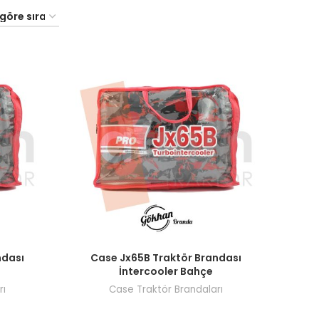
şi yapın.
Fiyatları görmek için bayi girişi yapın.
ndası
Case Jx65B Traktör Brandası
İntercooler Bahçe
rı
Case Traktör Brandaları