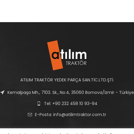
ATILIM TRAKTÖR YEDEK PARÇA SAN.TİC.LTD.ŞTİ.
Kemalpaşa Mh., 7103. Sk., No:4, 35060 Bornova/İzmir - Türkiye
Tel: +90 232 458 10 93-94
E-Posta:
info@atilimtraktor.com.tr