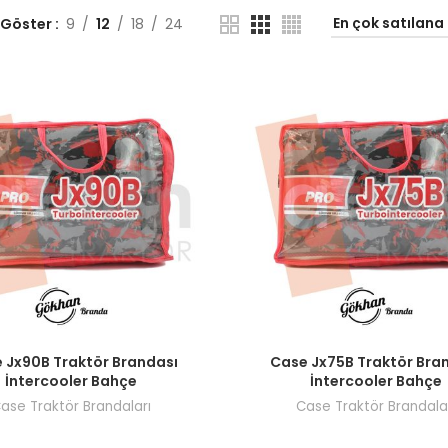
 Göster
9
12
18
24
ı görmek için bayi girişi yapın.
Fiyatları görmek için bayi giri
 Jx90B Traktör Brandası
Case Jx75B Traktör Bra
İntercooler Bahçe
İntercooler Bahçe
ase Traktör Brandaları
Case Traktör Brandala