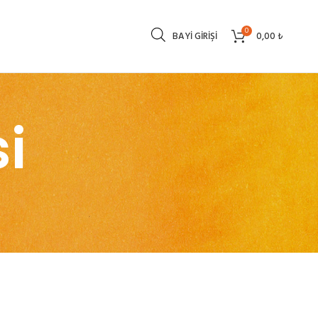
0
BAYI GIRIŞI
0,00
₺
i