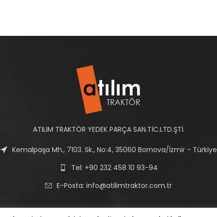
ATILIM TRAKTÖR YEDEK PARÇA SAN.TİC.LTD.ŞTİ.
Kemalpaşa Mh., 7103. Sk., No:4, 35060 Bornova/İzmir - Türkiye
Tel: +90 232 458 10 93-94
E-Posta:
info@atilimtraktor.com.tr