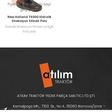
Fiyatları görmek için bayi
girişi yapın.
New Holland T6000 Hidrolik
Direksiyon Silindir Pimi
Hidrolik Direksiyon Pimleri ve İlgili
Parçalar
ATILIM TRAKTÖR YEDEK PARÇA SAN.TİC.LTD.ŞTİ.
Kemalpaşa Mh., 7103. Sk., No:4, 35060 Bornova/İzmir -
Türkiye