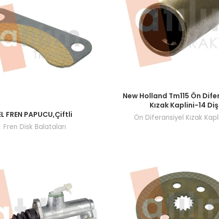
Fiyatları görmek için bayi giri
New Holland Tm115 Ön Dife
Kızak Kaplini-14 Diş
ı görmek için bayi girişi yapın.
EL FREN PAPUCU,Çiftli
Ön Diferansiyel Kızak Kapli
Fren Disk Balataları