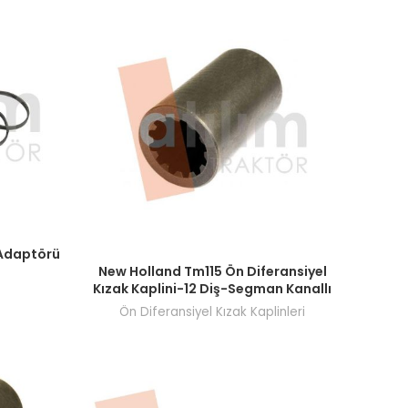
şi yapın.
Adaptörü
Fiyatları görmek için bayi girişi yapın.
New Holland Tm115 Ön Diferansiyel
Kızak Kaplini-12 Diş-Segman Kanallı
Ön Diferansiyel Kızak Kaplinleri