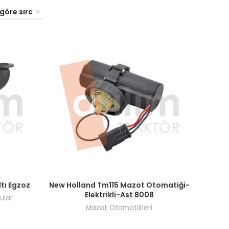
şi yapın.
Fiyatları görmek için bayi girişi yapın.
tı Egzoz
New Holland Tm115 Mazot Otomatiği-
Elektrikli-Ast 8008
ular
Mazot Otomatikleri