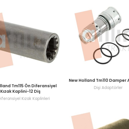
Fiyatları görmek için bayi giri
New Holland Tm110 Damper 
ı görmek için bayi girişi yapın.
land Tm115 Ön Diferansiyel
Dişi Adaptörler
Kızak Kaplini-12 Diş
iferansiyel Kızak Kaplinleri