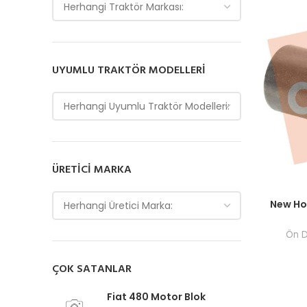
Herhangi Traktör Markası:
UYUMLU TRAKTÖR MODELLERI
Herhangi Uyumlu Traktör Modelleri:
ÜRETICI MARKA
Fiyatlar
New Hol
Herhangi Üretici Marka:
Ön D
ÇOK SATANLAR
Fiat 480 Motor Blok