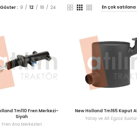
 Göster
9
12
18
24
ı görmek için bayi girişi yapın.
Fiyatları görmek için bayi giri
lland Tm110 Fren Merkezi-
New Holland Tm165 Kaput Al
Siyah
Yatay ve Alt Egzoz Sustur
Fren Ana Merkezleri