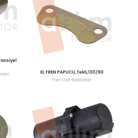
şi yapın.
ransiyel
Fiyatları görmek için bayi girişi yapın.
EL FREN PAPUCU,Tekli,130/90
nleri
Fren Disk Balataları