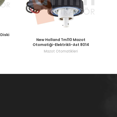
şi yapın.
Diski
Fiyatları görmek için bayi girişi yapın.
New Holland Tm110 Mazot
Otomatiği-Elektrikli-Ast 8014
Mazot Otomatikleri