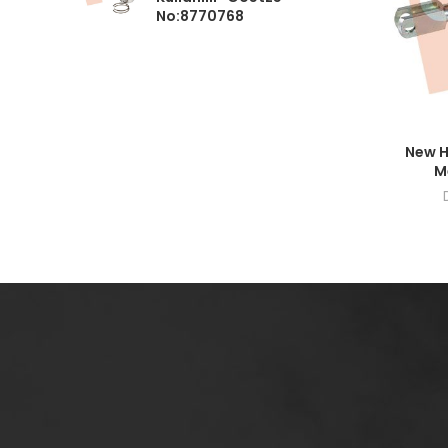
No:8770768
Fiyatlar
New H
M